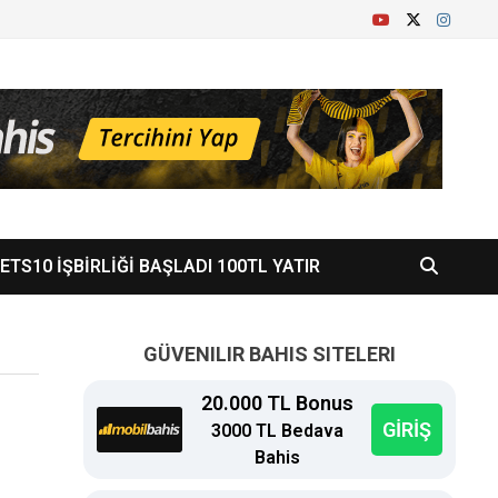
ETS10 İŞBIRLIĞI BAŞLADI 100TL YATIR
GÜVENILIR BAHIS SITELERI
20.000 TL Bonus
GİRİŞ
3000 TL Bedava
Bahis