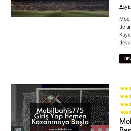
by
k
Mobi
de a
Kayıt
deva
MO
DE
SO
GIR
YÖ
MOBI
MOBIL
MOBIL
MOBI
Mob
Baş