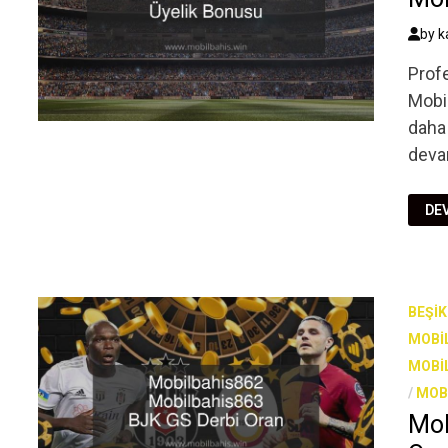
by
k
Profe
Mobi
daha 
deva
MO
DE
–
MO
ÜYE
BO
BEŞI
MOBI
MOBIL
/
MOB
Mob