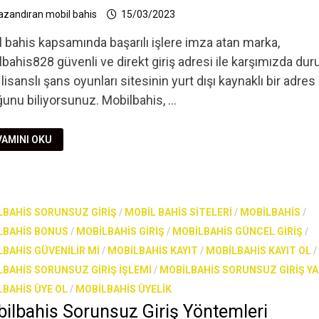
azandıran mobil bahis
15/03/2023
 bahis kapsamında başarılı işlere imza atan marka,
bahis828 güvenli ve direkt giriş adresi ile karşımızda dur
isanslı şans oyunları sitesinin yurt dışı kaynaklı bir adres
unu biliyorsunuz. Mobilbahis, …
BILBAHIS828
VAMINI OKU
BILBAHIS829
IŞ
NCEL
LBAHIS SORUNSUZ GIRIŞ
/
MOBIL BAHIS SITELERI
/
MOBILBAHIS
/
LBAHIS BONUS
/
MOBILBAHIS GIRIŞ
/
MOBILBAHIS GÜNCEL GIRIŞ
/
BAHIS GÜVENILIR MI
/
MOBILBAHIS KAYIT
/
MOBILBAHIS KAYIT OL
/
BAHIS SORUNSUZ GIRIŞ IŞLEMI
/
MOBILBAHIS SORUNSUZ GIRIŞ Y
BAHIS ÜYE OL
/
MOBILBAHIS ÜYELIK
ilbahis Sorunsuz Giriş Yöntemleri