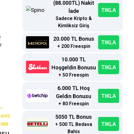
(88.000TL) Nakit
TIKLA
İade
Sadece Kripto &
Kimliksiz Giriş
e
20.000 TL Bonus
TIKLA
r
+ 200 Freespin
10.000 TL
TIKLA
Hoşgeldin Bonusu
+ 50 Freespin
6.000 TL Hoş
TIKLA
Geldin Bonusu
+ 80 Freespin
6
/
AHIS
5050 TL Bonus
TIKLA
+ 500 TL Bedava
S888
Bahis
usu