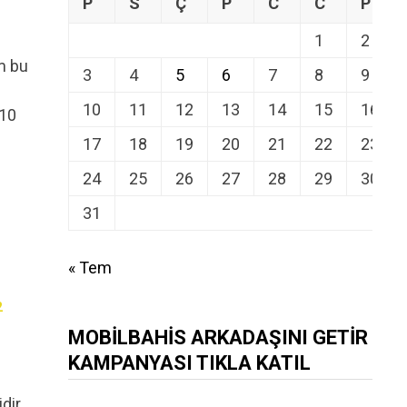
P
S
Ç
P
C
C
P
1
2
im bu
3
4
5
6
7
8
9
10
11
12
13
14
15
16
s10
17
18
19
20
21
22
23
24
25
26
27
28
29
30
31
« Tem
2
MOBILBAHIS ARKADAŞINI GETIR
KAMPANYASI TIKLA KATIL
dir.