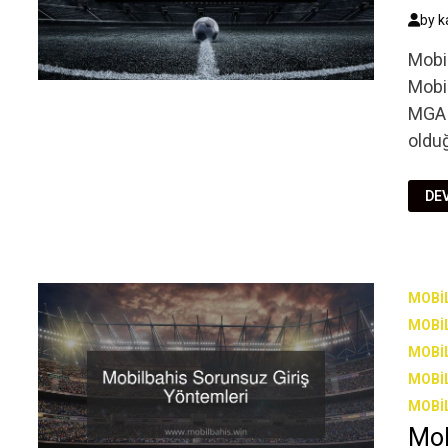
by
k
Mobil
Mobil
MGA l
olduğ
MO
DE
–
MO
GIR
GÜ
MOBI
MOBI
MOBIL
MOBIL
MOBIL
Mob