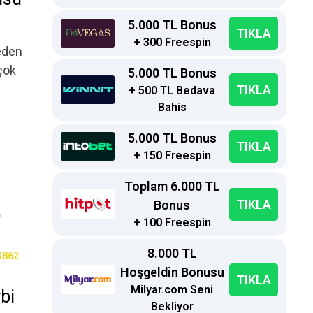
5.000 TL Bonus
TIKLA
+ 300 Freespin
 eden
çok
5.000 TL Bonus
TIKLA
+ 500 TL Bedava
Bahis
5.000 TL Bonus
TIKLA
+ 150 Freespin
Toplam 6.000 TL
TIKLA
Bonus
/
+ 100 Freespin
8.000 TL
S862
Hoşgeldin Bonusu
TIKLA
Milyar.com Seni
bi
Bekliyor