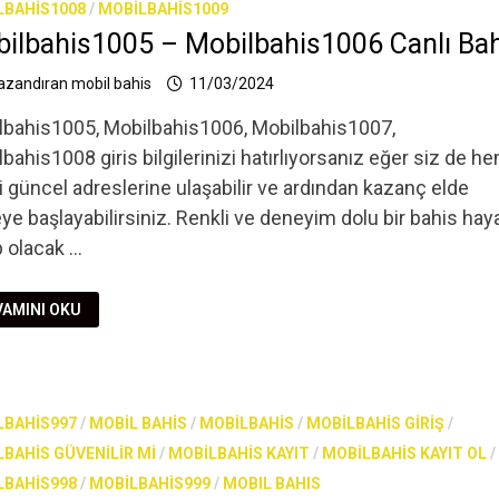
LBAHIS1008
/
MOBILBAHIS1009
ilbahis1005 – Mobilbahis1006 Canlı Bah
azandıran mobil bahis
11/03/2024
lbahis1005, Mobilbahis1006, Mobilbahis1007,
bahis1008 giris bilgilerinizi hatırlıyorsanız eğer siz de 
 güncel adreslerine ulaşabilir ve ardından kazanç elde
e başlayabilirsiniz. Renkli ve deneyim dolu bir bahis hay
p olacak …
BILBAHIS1005
VAMINI OKU
BILBAHIS1006
LI
HIS
LBAHIS997
/
MOBIL BAHIS
/
MOBILBAHIS
/
MOBILBAHIS GIRIŞ
/
BAHIS GÜVENILIR MI
/
MOBILBAHIS KAYIT
/
MOBILBAHIS KAYIT OL
/
LBAHIS998
/
MOBILBAHIS999
/
MOBIL BAHIS