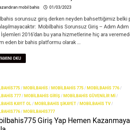
azandıran mobil bahis
01/03/2023
lbahis sorunsuz giriş derken neyden bahsettiğimiz belki 
nlaşılmayacaktır: Mobilbahis Sorunsuz Giriş – Adım Adım
 İşlemleri 2016’dan bu yana hizmetlerine hiç ara vereme
m eden bir bahis platformu olarak …
BILBAHIS
VAMINI OKU
RUNSUZ
IŞ
NTEMLERI
LBAHIS775
/
MOBILBAHIS
/
MOBILBAHIS 775
/
MOBILBAHIS 776
/
BAHIS 777
/
MOBILBAHIS GIRIŞ
/
MOBILBAHIS GÜVENILIR MI
/
BAHIS KAYIT OL
/
MOBILBAHIS ŞIKAYET
/
MOBILBAHIS TV
/
LBAHIS776
/
MOBILBAHIS777
ilbahis775 Giriş Yap Hemen Kazanmaya
la