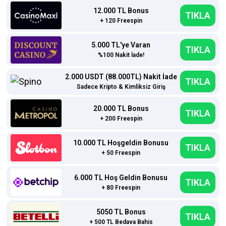
12.000 TL Bonus
TIKLA
+ 120 Freespin
5.000 TL'ye Varan
TIKLA
%100 Nakit İade!
2.000 USDT (88.000TL) Nakit İade
TIKLA
Sadece Kripto & Kimliksiz Giriş
20.000 TL Bonus
TIKLA
+ 200 Freespin
10.000 TL Hoşgeldin Bonusu
TIKLA
+ 50 Freespin
6.000 TL Hoş Geldin Bonusu
TIKLA
+ 80 Freespin
5050 TL Bonus
TIKLA
+ 500 TL Bedava Bahis