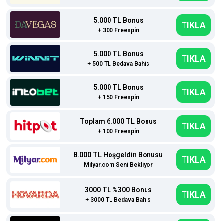
5.000 TL Bonus
TIKLA
+ 300 Freespin
5.000 TL Bonus
TIKLA
+ 500 TL Bedava Bahis
5.000 TL Bonus
TIKLA
+ 150 Freespin
Toplam 6.000 TL Bonus
TIKLA
+ 100 Freespin
8.000 TL Hoşgeldin Bonusu
TIKLA
Milyar.com Seni Bekliyor
3000 TL %300 Bonus
TIKLA
+ 3000 TL Bedava Bahis