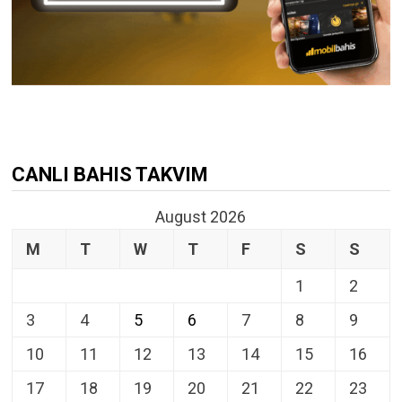
CANLI BAHIS TAKVIM
August 2026
M
T
W
T
F
S
S
1
2
3
4
5
6
7
8
9
10
11
12
13
14
15
16
17
18
19
20
21
22
23