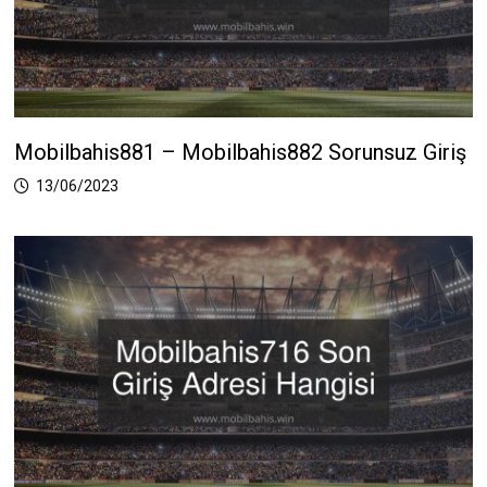
Mobilbahis881 – Mobilbahis882 Sorunsuz Giriş
13/06/2023