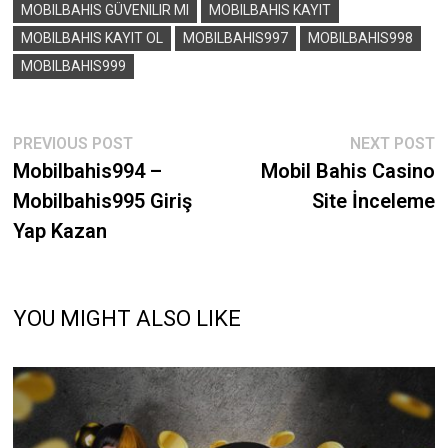
MOBILBAHIS GÜVENILIR MI
MOBILBAHIS KAYIT
MOBILBAHIS KAYIT OL
MOBILBAHIS997
MOBILBAHIS998
MOBILBAHIS999
Post
Previous
N
PREVIOUS POST
NEXT POST
post:
p
Mobilbahis994 –
Mobil Bahis Casino
navigation
Mobilbahis995 Giriş
Site İnceleme
Yap Kazan
YOU MIGHT ALSO LIKE