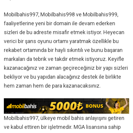
Mobilbahis997, Mobilbahis998 ve Mobilbahis999,
faaliyetlerine yeni bir domain ile devam ederken
sizleri de bu adreste misafir etmek istiyor. Heyecan
verici bir şans oyunu ortamı yaratmak özellikle bu
rekabet ortamında bir hayli sıkıntılı ve bunu başaran
markaları da tebrik ve takdir etmek istiyoruz. Keyifle
kazanacağınız ve zaman geçireceğiniz bir yapı sizleri
bekliyor ve bu yapıdan alacağınız destek ile birlikte
hem zaman hem de para kazanacaksınız.
Mobilbahis997, ülkeye mobil bahis anlayışını getiren
ve kabul ettiren bir işletmedir. MGA lisansına sahip