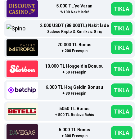
5.000 TL'ye Varan
TIKLA
%100 Nakit İade!
2.000 USDT (88.000TL) Nakit İade
TIKLA
Sadece Kripto & Kimliksiz Giriş
20.000 TL Bonus
TIKLA
+ 200 Freespin
10.000 TL Hoşgeldin Bonusu
TIKLA
+ 50 Freespin
6.000 TL Hoş Geldin Bonusu
TIKLA
+ 80 Freespin
5050 TL Bonus
TIKLA
+ 500 TL Bedava Bahis
5.000 TL Bonus
TIKLA
+ 300 Freespin