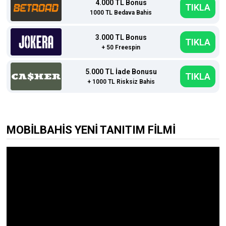
4.000 TL Bonus
TIKLA
1000 TL Bedava Bahis
3.000 TL Bonus
TIKLA
+ 50 Freespin
5.000 TL İade Bonusu
TIKLA
+ 1000 TL Risksiz Bahis
MOBİLBAHİS YENİ TANITIM FİLMİ