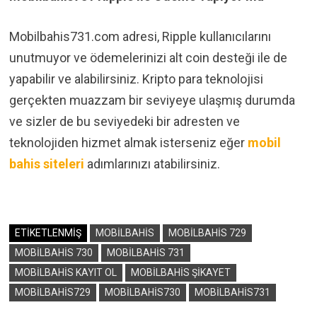
Mobilbahis731.com adresi, Ripple kullanıcılarını
unutmuyor ve ödemelerinizi alt coin desteği ile de
yapabilir ve alabilirsiniz. Kripto para teknolojisi
gerçekten muazzam bir seviyeye ulaşmış durumda
ve sizler de bu seviyedeki bir adresten ve
teknolojiden hizmet almak isterseniz eğer
mobil
bahis siteleri
adımlarınızı atabilirsiniz.
ETIKETLENMIŞ
MOBILBAHIS
MOBILBAHIS 729
MOBILBAHIS 730
MOBILBAHIS 731
MOBILBAHIS KAYIT OL
MOBILBAHIS ŞIKAYET
MOBILBAHIS729
MOBILBAHIS730
MOBILBAHIS731