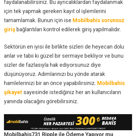
faydalanabilirsiniz. Bu ayrıcalıklardan faydalanmak
için tek yapmak gereken kayıt ol işlemlerini
tamamlamak. Bunun için ise
Mobilbahis sorunsuz
giriş
bağlantıları kontrol edilerek giriş yapılmalıdır.
Sektörün en iyisi ile birlikte sizleri de heyecan dolu
anlar ve tabii ki güzel bir sermaye bekliyor ve bunu
sizler de fazlasıyla hak ediyorsunuz diye
düşünüyoruz. Adımlarınızı bu yönde atarak
hamlelerinizi bir an önce yapabilirsiniz.
Mobilbahis
şikayet
sayesinde istediğiniz her an kullanıcıların
yanında olacağını görebilirsiniz.
Mobilbahis731 Ripple ile Ödeme Yapıyor mu