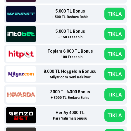
5.000 TL Bonus
TIKLA
+ 500 TL Bedava Bahis
5.000 TL Bonus
TIKLA
+ 150 Freespin
Toplam 6.000 TL Bonus
TIKLA
+ 100 Freespin
8.000 TL Hoşgeldin Bonusu
TIKLA
Milyar.com Seni Bekliyor
3000 TL %300 Bonus
TIKLA
+ 3000 TL Bedava Bahis
Her Ay 4000 TL
TIKLA
Para Yatırma Bonusu