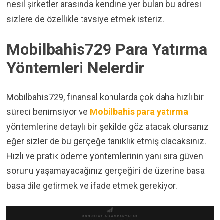
nesil şirketler arasında kendine yer bulan bu adresi
sizlere de özellikle tavsiye etmek isteriz.
Mobilbahis729 Para Yatırma
Yöntemleri Nelerdir
Mobilbahis729, finansal konularda çok daha hızlı bir
süreci benimsiyor ve
Mobilbahis para yatırma
yöntemlerine detaylı bir şekilde göz atacak olursanız
eğer sizler de bu gerçeğe tanıklık etmiş olacaksınız.
Hızlı ve pratik ödeme yöntemlerinin yanı sıra güven
sorunu yaşamayacağınız gerçeğini de üzerine basa
basa dile getirmek ve ifade etmek gerekiyor.