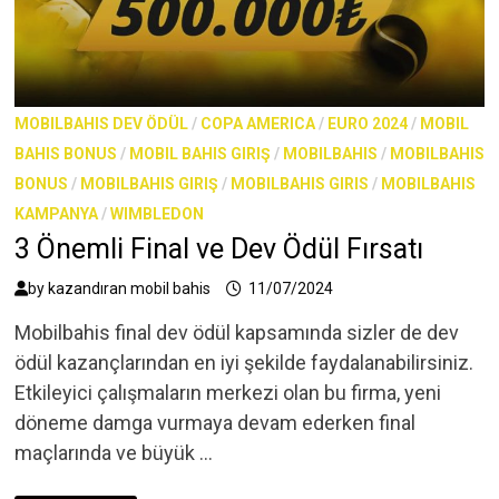
MOBILBAHIS DEV ÖDÜL
/
COPA AMERICA
/
EURO 2024
/
MOBIL
BAHIS BONUS
/
MOBIL BAHIS GIRIŞ
/
MOBILBAHIS
/
MOBILBAHIS
BONUS
/
MOBILBAHIS GIRIŞ
/
MOBILBAHIS GIRIS
/
MOBILBAHIS
KAMPANYA
/
WIMBLEDON
3 Önemli Final ve Dev Ödül Fırsatı
by
kazandıran mobil bahis
11/07/2024
Mobilbahis final dev ödül kapsamında sizler de dev
ödül kazançlarından en iyi şekilde faydalanabilirsiniz.
Etkileyici çalışmaların merkezi olan bu firma, yeni
döneme damga vurmaya devam ederken final
maçlarında ve büyük …