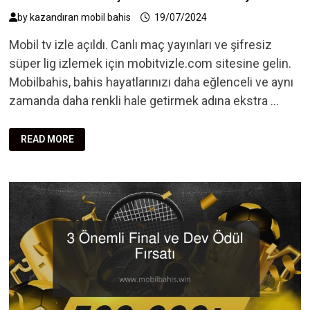
by
kazandıran mobil bahis
19/07/2024
Mobil tv izle açıldı. Canlı maç yayınları ve şifresiz
süper lig izlemek için mobitvizle.com sitesine gelin.
Mobilbahis, bahis hayatlarınızı daha eğlenceli ve aynı
zamanda daha renkli hale getirmek adına ekstra …
MOBIL
READ MORE
TV
İZLE
ŞIFRESIZ
CANLI
MAÇLAR