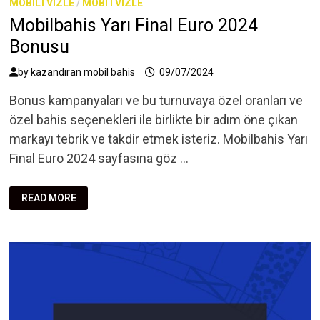
MOBILTVIZLE
/
MOBITVIZLE
Mobilbahis Yarı Final Euro 2024
Bonusu
by
kazandıran mobil bahis
09/07/2024
Bonus kampanyaları ve bu turnuvaya özel oranları ve
özel bahis seçenekleri ile birlikte bir adım öne çıkan
markayı tebrik ve takdir etmek isteriz. Mobilbahis Yarı
Final Euro 2024 sayfasına göz …
MOBILBAHIS
READ MORE
YARI
FINAL
EURO
2024
BONUSU