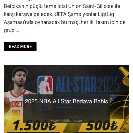
Belçika’nın güçlü temsilcisi Union Saint-Gilloise ile
karşı karşıya gelecek. UEFA Şampiyonlar Ligi Lig
Aşaması’nda oynanacak bu maç, her iki takım için de
grup …
GALATASARAY’IN
READ MORE
UNION
SAINT-
GILLOISE
ENGELI:
ŞAMPIYONLAR
LIGI’NDE