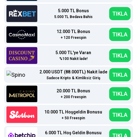
5.000 TL Bonus
TIKLA
5.000 TL Bedava Bahis
12.000 TL Bonus
TIKLA
+ 120 Freespin
5.000 TL'ye Varan
TIKLA
%100 Nakit İade!
2.000 USDT (88.000TL) Nakit İade
TIKLA
Sadece Kripto & Kimliksiz Giriş
20.000 TL Bonus
TIKLA
+ 200 Freespin
10.000 TL Hoşgeldin Bonusu
TIKLA
+ 50 Freespin
6.000 TL Hoş Geldin Bonusu
TIKLA