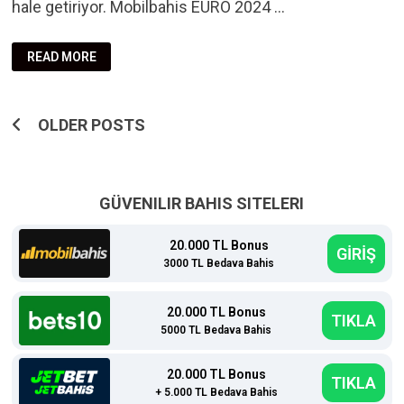
hale getiriyor. Mobilbahis EURO 2024 …
EURO
READ MORE
2024
ÇEYREK
FINAL
BEDAVA
BAHIS
Posts
OLDER POSTS
navigation
GÜVENILIR BAHIS SITELERI
20.000 TL Bonus
GİRİŞ
3000 TL Bedava Bahis
20.000 TL Bonus
TIKLA
5000 TL Bedava Bahis
20.000 TL Bonus
TIKLA
+ 5.000 TL Bedava Bahis