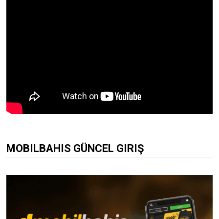
MOBILBAHIS GÜNCEL GIRIŞ