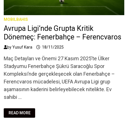
MOBILBAHIS
Avrupa Ligi’nde Grupta Kritik
Dönemeç: Fenerbahçe – Ferencvaros
by
Yusuf Kara
18/11/2025
Maç Detayları ve Önemi 27 Kasım 2025’te Ülker
Stadyumu Fenerbahçe Şükrü Saracoğlu Spor
Kompleksi’nde gerçekleşecek olan Fenerbahçe –
Ferencvaros mücadelesi, UEFA Avrupa Ligi grup
aşamasının kaderini belirleyebilecek nitelikte. Ev
sahibi …
AVRUPA
READ MORE
LIGI’NDE
GRUPTA
KRITIK
DÖNEMEÇ: