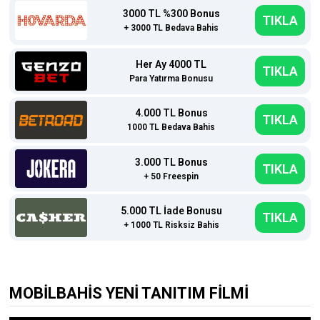
3000 TL %300 Bonus
TIKLA
+ 3000 TL Bedava Bahis
Her Ay 4000 TL
TIKLA
Para Yatırma Bonusu
4.000 TL Bonus
TIKLA
1000 TL Bedava Bahis
3.000 TL Bonus
TIKLA
+ 50 Freespin
5.000 TL İade Bonusu
TIKLA
+ 1000 TL Risksiz Bahis
MOBİLBAHİS YENİ TANITIM FİLMİ