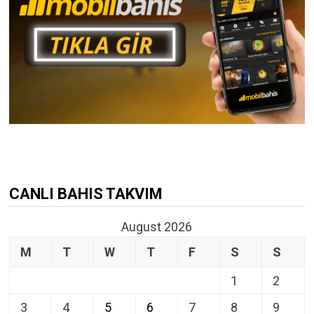
CANLI BAHIS TAKVIM
August 2026
M
T
W
T
F
S
S
1
2
3
4
5
6
7
8
9