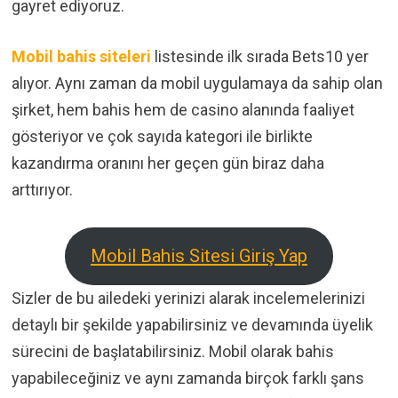
gayret ediyoruz.
Mobil bahis siteleri
listesinde ilk sırada Bets10 yer
alıyor. Aynı zaman da mobil uygulamaya da sahip olan
şirket, hem bahis hem de casino alanında faaliyet
gösteriyor ve çok sayıda kategori ile birlikte
kazandırma oranını her geçen gün biraz daha
arttırıyor.
Mobil Bahis Sitesi Giriş Yap
Sizler de bu ailedeki yerinizi alarak incelemelerinizi
detaylı bir şekilde yapabilirsiniz ve devamında üyelik
sürecini de başlatabilirsiniz. Mobil olarak bahis
yapabileceğiniz ve aynı zamanda birçok farklı şans