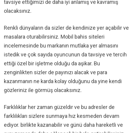
tavsiye ettiğimizi de daha iyi anlamış ve kavramış
olacaksınız.
Renkli dünyaların da sizler de kendinize yer açabilir ve
masalara oturabilirsiniz. Mobil bahis siteleri
incelemesinde bu markanın mutlaka yer almasını
istedik ve çok sayıda oyuncunun da tavsiye ve tercih
ettiği özel bir işletme olduğu da aşikar. Bu
zenginlikten sizler de payınızı alacak ve para
kazanmanın ne karda kolay olduğunu da yine kendi
gözleriniz ile görmüş olacaksınız.
Farklılıklar her zaman güzeldir ve bu adresler de
farklılıkları sizlere sunmaya hız kesmeden devam
ediyor. birlikte kazanabilir ve günü daha hareketli ve