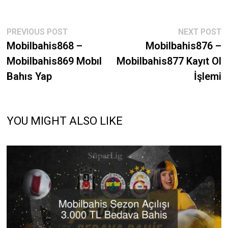
Post
Previous
N
PREVIOUS POST
NEXT POST
post:
p
Mobilbahis868 –
Mobilbahis876 –
navigation
Mobilbahis869 Mobıl
Mobilbahis877 Kayıt Ol
Bahıs Yap
İşlemi
YOU MIGHT ALSO LIKE