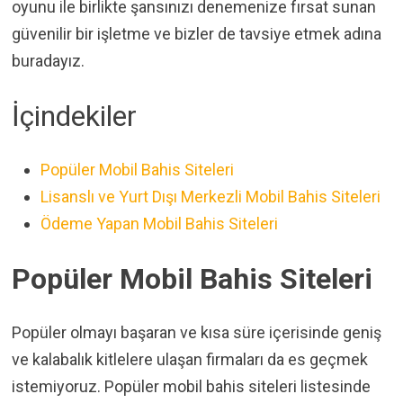
oyunu ile birlikte şansınızı denemenize fırsat sunan
güvenilir bir işletme ve bizler de tavsiye etmek adına
buradayız.
İçindekiler
Popüler Mobil Bahis Siteleri
Lisanslı ve Yurt Dışı Merkezli Mobil Bahis Siteleri
Ödeme Yapan Mobil Bahis Siteleri
Popüler Mobil Bahis Siteleri
Popüler olmayı başaran ve kısa süre içerisinde geniş
ve kalabalık kitlelere ulaşan firmaları da es geçmek
istemiyoruz. Popüler mobil bahis siteleri listesinde