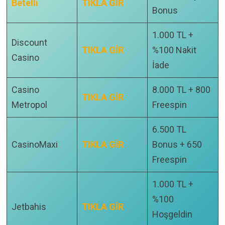
Betelli
TIKLA GİR
Bonus
1.000 TL +
Discount
TIKLA GİR
%100 Nakit
Casino
İade
Casino
8.000 TL + 800
TIKLA GİR
Metropol
Freespin
6.500 TL
CasinoMaxi
TIKLA GİR
Bonus + 650
Freespin
1.000 TL +
%100
Jetbahis
TIKLA GİR
Hoşgeldin