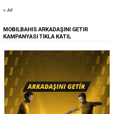
« Jul
MOBILBAHIS ARKADAŞINI GETIR
KAMPANYASI TIKLA KATIL