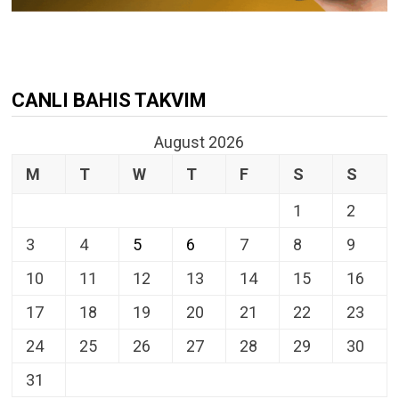
CANLI BAHIS TAKVIM
August 2026
M
T
W
T
F
S
S
1
2
3
4
5
6
7
8
9
10
11
12
13
14
15
16
17
18
19
20
21
22
23
24
25
26
27
28
29
30
31