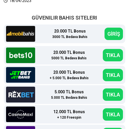
18/04/2023
GÜVENILIR BAHIS SITELERI
20.000 TL Bonus
GİRİŞ
3000 TL Bedava Bahis
20.000 TL Bonus
TIKLA
5000 TL Bedava Bahis
20.000 TL Bonus
TIKLA
+ 5.000 TL Bedava Bahis
5.000 TL Bonus
TIKLA
5.000 TL Bedava Bahis
12.000 TL Bonus
TIKLA
+ 120 Freespin