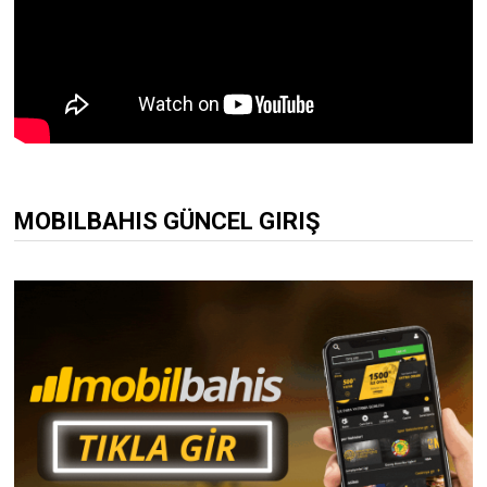
MOBILBAHIS GÜNCEL GIRIŞ