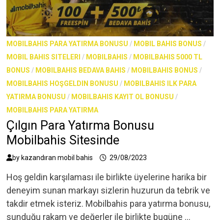
MOBILBAHIS PARA YATIRMA BONUSU
/
MOBIL BAHIS BONUS
/
MOBIL BAHIS SITELERI
/
MOBILBAHIS
/
MOBILBAHIS 5000 TL
BONUS
/
MOBILBAHIS BEDAVA BAHIS
/
MOBILBAHIS BONUS
/
MOBILBAHIS HOŞGELDIN BONUSU
/
MOBILBAHIS ILK PARA
YATIRMA BONUSU
/
MOBILBAHIS KAYIT OL BONUSU
/
MOBILBAHIS PARA YATIRMA
Çılgın Para Yatırma Bonusu
Mobilbahis Sitesinde
by
kazandıran mobil bahis
29/08/2023
Hoş geldin karşılaması ile birlikte üyelerine harika bir
deneyim sunan markayı sizlerin huzurun da tebrik ve
takdir etmek isteriz. Mobilbahis para yatırma bonusu,
sunduğu rakam ve değerler ile birlikte bugüne …