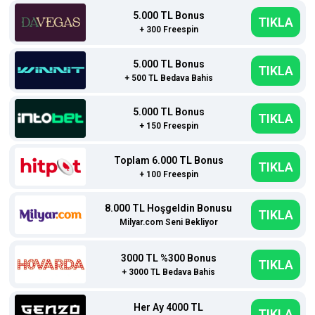
5.000 TL Bonus
TIKLA
+ 300 Freespin
5.000 TL Bonus
TIKLA
+ 500 TL Bedava Bahis
5.000 TL Bonus
TIKLA
+ 150 Freespin
Toplam 6.000 TL Bonus
TIKLA
+ 100 Freespin
8.000 TL Hoşgeldin Bonusu
TIKLA
Milyar.com Seni Bekliyor
3000 TL %300 Bonus
TIKLA
+ 3000 TL Bedava Bahis
Her Ay 4000 TL
TIKLA