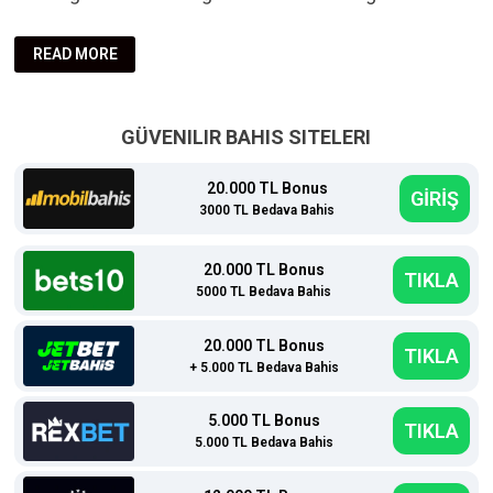
ÇILGIN
READ MORE
PARA
YATIRMA
BONUSU
MOBILBAHIS
SITESINDE
GÜVENILIR BAHIS SITELERI
20.000 TL Bonus
GİRİŞ
3000 TL Bedava Bahis
20.000 TL Bonus
TIKLA
5000 TL Bedava Bahis
20.000 TL Bonus
TIKLA
+ 5.000 TL Bedava Bahis
5.000 TL Bonus
TIKLA
5.000 TL Bedava Bahis