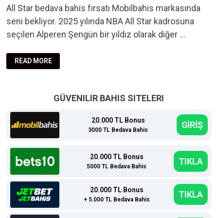
All Star bedava bahis fırsatı Mobilbahis markasında
seni bekliyor. 2025 yılında NBA All Star kadrosuna
seçilen Alperen Şengün bir yıldız olarak diğer …
2025
READ MORE
NBA
ALL
STAR
BEDAVA
BAHIS
GÜVENILIR BAHIS SITELERI
20.000 TL Bonus
GİRİŞ
3000 TL Bedava Bahis
20.000 TL Bonus
TIKLA
5000 TL Bedava Bahis
20.000 TL Bonus
TIKLA
+ 5.000 TL Bedava Bahis