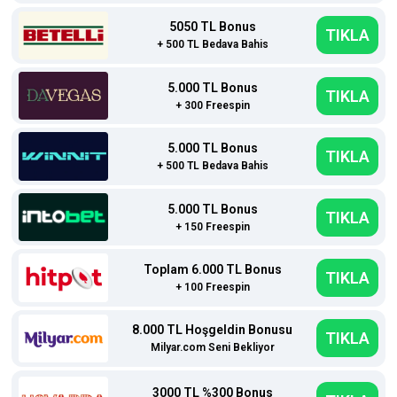
5050 TL Bonus
TIKLA
+ 500 TL Bedava Bahis
5.000 TL Bonus
TIKLA
+ 300 Freespin
5.000 TL Bonus
TIKLA
+ 500 TL Bedava Bahis
5.000 TL Bonus
TIKLA
+ 150 Freespin
Toplam 6.000 TL Bonus
TIKLA
+ 100 Freespin
8.000 TL Hoşgeldin Bonusu
TIKLA
Milyar.com Seni Bekliyor
3000 TL %300 Bonus