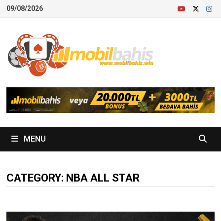
Skip
09/08/2026
to
content
MENU
CATEGORY:
NBA ALL STAR