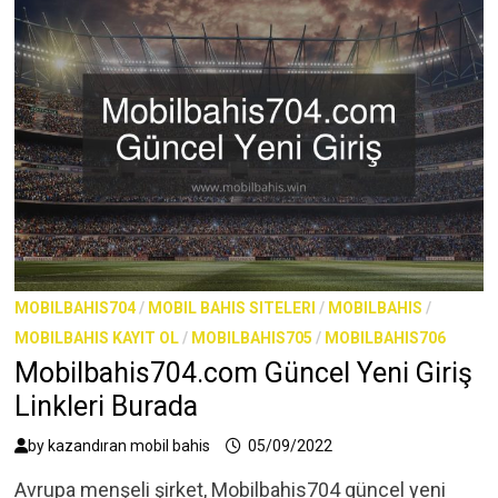
MOBILBAHIS704
/
MOBIL BAHIS SITELERI
/
MOBILBAHIS
/
MOBILBAHIS KAYIT OL
/
MOBILBAHIS705
/
MOBILBAHIS706
Mobilbahis704.com Güncel Yeni Giriş
Linkleri Burada
by
kazandıran mobil bahis
05/09/2022
Avrupa menşeli şirket, Mobilbahis704 güncel yeni