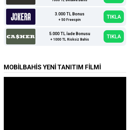
3.000 TL Bonus
TIKLA
+ 50 Freespin
5.000 TL İade Bonusu
TIKLA
+ 1000 TL Risksiz Bahis
MOBİLBAHİS YENİ TANITIM FİLMİ