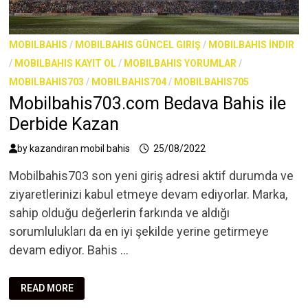
MOBILBAHIS
/
MOBILBAHIS GÜNCEL GIRIŞ
/
MOBILBAHIS İNDIR
/
MOBILBAHIS KAYIT OL
/
MOBILBAHIS YORUMLAR
/
MOBILBAHIS703
/
MOBILBAHIS704
/
MOBILBAHIS705
Mobilbahis703.com Bedava Bahis ile
Derbide Kazan
by
kazandıran mobil bahis
25/08/2022
Mobilbahis703 son yeni giriş adresi aktif durumda ve
ziyaretlerinizi kabul etmeye devam ediyorlar. Marka,
sahip olduğu değerlerin farkında ve aldığı
sorumlulukları da en iyi şekilde yerine getirmeye
devam ediyor. Bahis …
MOBILBAHIS703.COM
READ MORE
BEDAVA
BAHIS