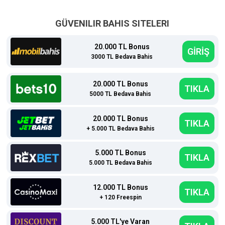
ILE
DERBIDE
KAZAN
GÜVENILIR BAHIS SITELERI
20.000 TL Bonus
GİRİŞ
3000 TL Bedava Bahis
20.000 TL Bonus
TIKLA
5000 TL Bedava Bahis
20.000 TL Bonus
TIKLA
+ 5.000 TL Bedava Bahis
5.000 TL Bonus
TIKLA
5.000 TL Bedava Bahis
12.000 TL Bonus
TIKLA
+ 120 Freespin
5.000 TL'ye Varan