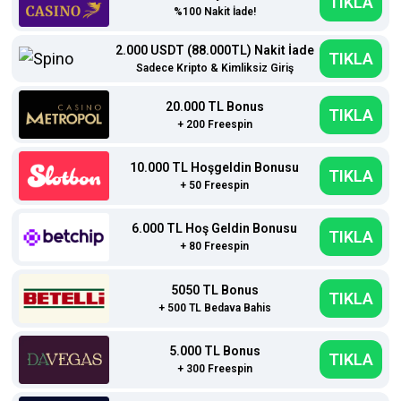
TIKLA
%100 Nakit İade!
2.000 USDT (88.000TL) Nakit İade
TIKLA
Sadece Kripto & Kimliksiz Giriş
20.000 TL Bonus
TIKLA
+ 200 Freespin
10.000 TL Hoşgeldin Bonusu
TIKLA
+ 50 Freespin
6.000 TL Hoş Geldin Bonusu
TIKLA
+ 80 Freespin
5050 TL Bonus
TIKLA
+ 500 TL Bedava Bahis
5.000 TL Bonus
TIKLA
+ 300 Freespin