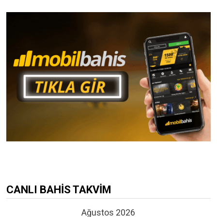
CANLI BAHIS TAKVIM
Ağustos 2026