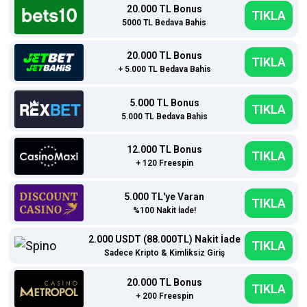
20.000 TL Bonus
TIKLA
5000 TL Bedava Bahis
20.000 TL Bonus
TIKLA
+ 5.000 TL Bedava Bahis
5.000 TL Bonus
TIKLA
5.000 TL Bedava Bahis
12.000 TL Bonus
TIKLA
+ 120 Freespin
5.000 TL'ye Varan
TIKLA
%100 Nakit İade!
2.000 USDT (88.000TL) Nakit İade
TIKLA
Sadece Kripto & Kimliksiz Giriş
20.000 TL Bonus
TIKLA
+ 200 Freespin