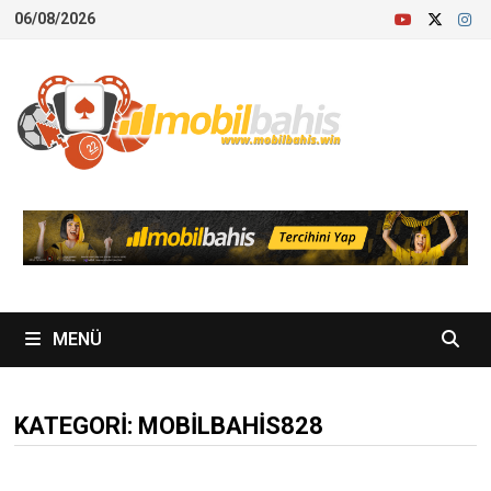
İçeriğe
06/08/2026
geç
MENÜ
KATEGORI:
MOBILBAHIS828