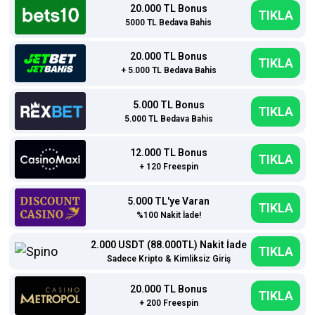
20.000 TL Bonus
TIKLA
5000 TL Bedava Bahis
20.000 TL Bonus
TIKLA
+ 5.000 TL Bedava Bahis
5.000 TL Bonus
TIKLA
5.000 TL Bedava Bahis
12.000 TL Bonus
TIKLA
+ 120 Freespin
5.000 TL'ye Varan
TIKLA
%100 Nakit İade!
2.000 USDT (88.000TL) Nakit İade
TIKLA
Sadece Kripto & Kimliksiz Giriş
20.000 TL Bonus
TIKLA
+ 200 Freespin