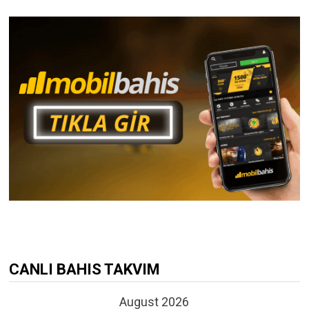
CANLI BAHIS TAKVIM
August 2026