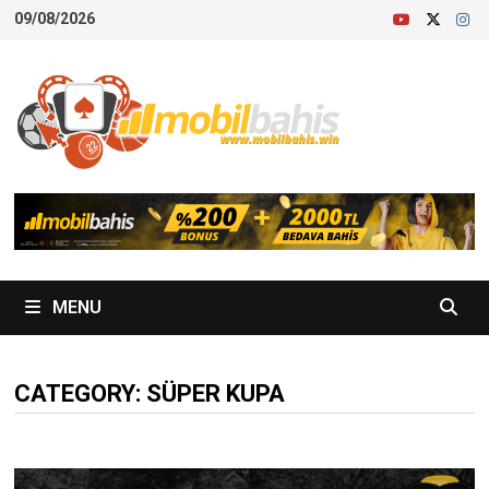
Skip
09/08/2026
to
content
MENU
CATEGORY:
SÜPER KUPA