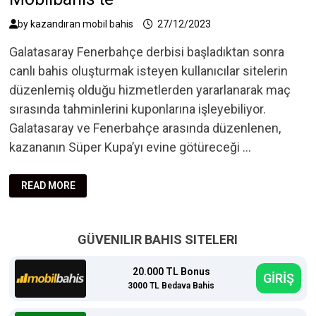
by
kazandıran mobil bahis
27/12/2023
Galatasaray Fenerbahçe derbisi başladıktan sonra
canlı bahis oluşturmak isteyen kullanıcılar sitelerin
düzenlemiş olduğu hizmetlerden yararlanarak maç
sırasında tahminlerini kuponlarına işleyebiliyor.
Galatasaray ve Fenerbahçe arasında düzenlenen,
kazananın Süper Kupa’yı evine götüreceği …
GALATASARAY
READ MORE
FENERBAHÇE
CANLI
BAHIS
MOBILBAHIS’TE
GÜVENILIR BAHIS SITELERI
20.000 TL Bonus
GİRİŞ
3000 TL Bedava Bahis