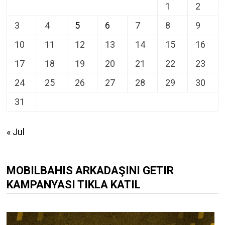
1
2
3
4
5
6
7
8
9
10
11
12
13
14
15
16
17
18
19
20
21
22
23
24
25
26
27
28
29
30
31
« Jul
MOBILBAHIS ARKADAŞINI GETIR
KAMPANYASI TIKLA KATIL