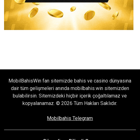
MobilBahisWin fan sitemizde bahis ve casino dünyasına
dair tüm gelişmeleri anında mobilbahis.win sitemizden
bulabilirsin. Sitemizdeki hiçbir içerik çoğaltılamaz ve
kopyalanamaz. © 2026 Tüm Hakları Saklıdır.
Mobilbahis Telegram