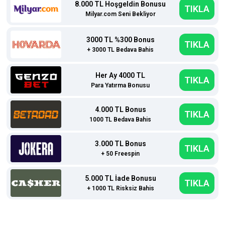
8.000 TL Hoşgeldin Bonusu
TIKLA
Milyar.com Seni Bekliyor
3000 TL %300 Bonus
TIKLA
+ 3000 TL Bedava Bahis
Her Ay 4000 TL
TIKLA
Para Yatırma Bonusu
4.000 TL Bonus
TIKLA
1000 TL Bedava Bahis
3.000 TL Bonus
TIKLA
+ 50 Freespin
5.000 TL İade Bonusu
TIKLA
+ 1000 TL Risksiz Bahis