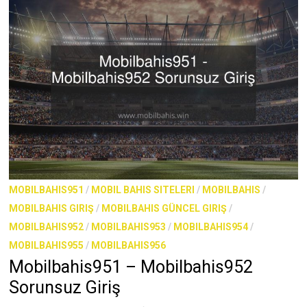
MOBILBAHIS951
/
MOBIL BAHIS SITELERI
/
MOBILBAHIS
/
MOBILBAHIS GIRIŞ
/
MOBILBAHIS GÜNCEL GIRIŞ
/
MOBILBAHIS952
/
MOBILBAHIS953
/
MOBILBAHIS954
/
MOBILBAHIS955
/
MOBILBAHIS956
Mobilbahis951 – Mobilbahis952
Sorunsuz Giriş