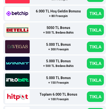
6.000 TL Hoş Geldin Bonusu
TIKLA
+ 80 Freespin
5050 TL Bonus
TIKLA
+ 500 TL Bedava Bahis
5.000 TL Bonus
TIKLA
+ 300 Freespin
5.000 TL Bonus
TIKLA
+ 500 TL Bedava Bahis
5.000 TL Bonus
TIKLA
+ 150 Freespin
Toplam 6.000 TL Bonus
TIKLA
+ 100 Freespin