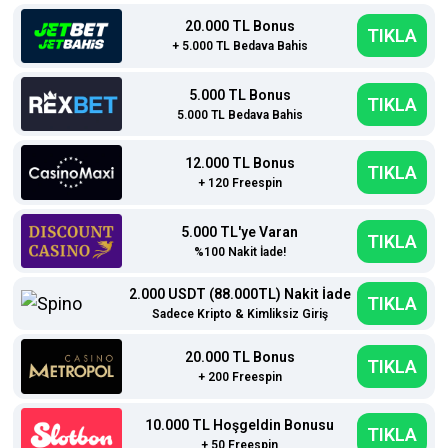
20.000 TL Bonus
TIKLA
+ 5.000 TL Bedava Bahis
5.000 TL Bonus
TIKLA
5.000 TL Bedava Bahis
12.000 TL Bonus
TIKLA
+ 120 Freespin
5.000 TL'ye Varan
TIKLA
%100 Nakit İade!
2.000 USDT (88.000TL) Nakit İade
TIKLA
Sadece Kripto & Kimliksiz Giriş
20.000 TL Bonus
TIKLA
+ 200 Freespin
10.000 TL Hoşgeldin Bonusu
TIKLA
+ 50 Freespin