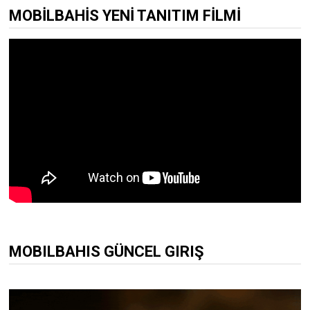
MOBİLBAHİS YENİ TANITIM FİLMİ
MOBILBAHIS GÜNCEL GIRIŞ