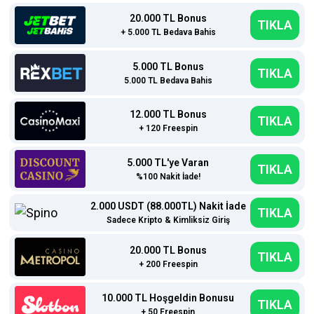
20.000 TL Bonus
TIKLA
+ 5.000 TL Bedava Bahis
5.000 TL Bonus
TIKLA
5.000 TL Bedava Bahis
12.000 TL Bonus
TIKLA
+ 120 Freespin
5.000 TL'ye Varan
TIKLA
%100 Nakit İade!
2.000 USDT (88.000TL) Nakit İade
TIKLA
Sadece Kripto & Kimliksiz Giriş
20.000 TL Bonus
TIKLA
+ 200 Freespin
10.000 TL Hoşgeldin Bonusu
TIKLA
+ 50 Freespin