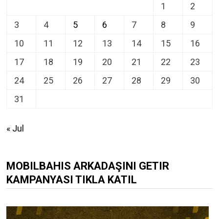
1
2
3
4
5
6
7
8
9
10
11
12
13
14
15
16
17
18
19
20
21
22
23
24
25
26
27
28
29
30
31
« Jul
MOBILBAHIS ARKADAŞINI GETIR
KAMPANYASI TIKLA KATIL