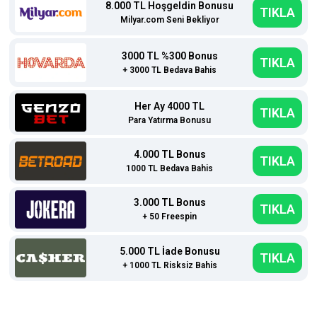
8.000 TL Hoşgeldin Bonusu
TIKLA
Milyar.com Seni Bekliyor
3000 TL %300 Bonus
TIKLA
+ 3000 TL Bedava Bahis
Her Ay 4000 TL
TIKLA
Para Yatırma Bonusu
4.000 TL Bonus
TIKLA
1000 TL Bedava Bahis
3.000 TL Bonus
TIKLA
+ 50 Freespin
5.000 TL İade Bonusu
TIKLA
+ 1000 TL Risksiz Bahis