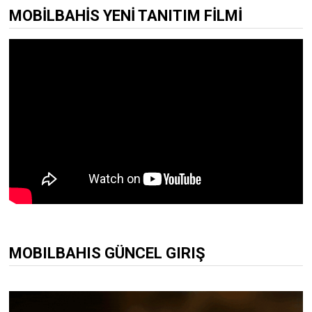
MOBİLBAHİS YENİ TANITIM FİLMİ
MOBILBAHIS GÜNCEL GIRIŞ