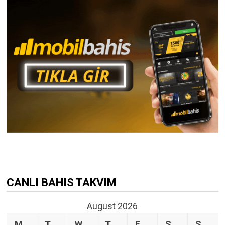
CANLI BAHIS TAKVIM
August 2026
M
T
W
T
F
S
S