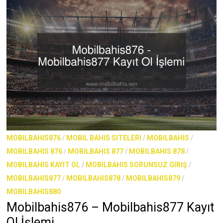
MOBILBAHIS876
/
MOBIL BAHIS SITELERI
/
MOBILBAHIS
/
MOBILBAHIS 876
/
MOBILBAHIS 877
/
MOBILBAHIS 878
/
MOBILBAHIS KAYIT OL
/
MOBILBAHIS SORUNSUZ GIRIŞ
/
MOBILBAHIS877
/
MOBILBAHIS878
/
MOBILBAHIS879
/
MOBILBAHIS880
Mobilbahis876 – Mobilbahis877 Kayıt
Ol İşlemi