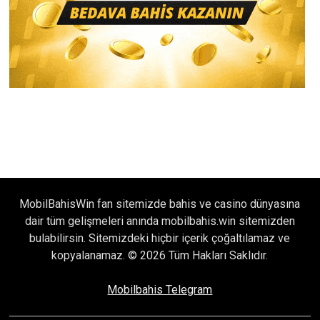
MobilBahisWin fan sitemizde bahis ve casino dünyasına
dair tüm gelişmeleri anında mobilbahis.win sitemizden
bulabilirsin. Sitemizdeki hiçbir içerik çoğaltılamaz ve
kopyalanamaz. © 2026 Tüm Hakları Saklıdır.
Mobilbahis Telegram