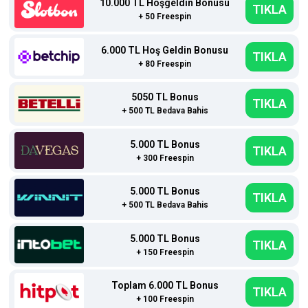
10.000 TL Hoşgeldin Bonusu
TIKLA
+ 50 Freespin
6.000 TL Hoş Geldin Bonusu
TIKLA
+ 80 Freespin
5050 TL Bonus
TIKLA
+ 500 TL Bedava Bahis
5.000 TL Bonus
TIKLA
+ 300 Freespin
5.000 TL Bonus
TIKLA
+ 500 TL Bedava Bahis
5.000 TL Bonus
TIKLA
+ 150 Freespin
Toplam 6.000 TL Bonus
TIKLA
+ 100 Freespin