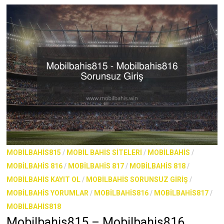
MOBILBAHIS815
/
MOBIL BAHIS SITELERI
/
MOBILBAHIS
/
MOBILBAHIS 816
/
MOBILBAHIS 817
/
MOBILBAHIS 818
/
MOBILBAHIS KAYIT OL
/
MOBILBAHIS SORUNSUZ GIRIŞ
/
MOBILBAHIS YORUMLAR
/
MOBILBAHIS816
/
MOBILBAHIS817
/
MOBILBAHIS818
Mobilbahis815 – Mobilbahis816