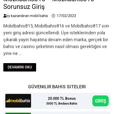
Sorunsuz Giriş
by
kazandıran mobil bahis
17/02/2023
Mobilbahis815, Mobilbahis816 ve Mobilbahis817 son
yeni giriş adresi güncellendi. Üye isteklerinden yola
çıkarak yayın hayatına devam eden marka, gerçek bir
bahis ve casino şirketinin nasıl olması gerektiğini ve
yine ne …
MOBILBAHIS815
DEVAMINI OKU
–
MOBILBAHIS816
SORUNSUZ
GIRIŞ
GÜVENILIR BAHIS SITELERI
20.000 TL Bonus
GİRİŞ
3000 TL Bedava Bahis