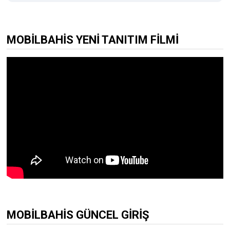
MOBİLBAHİS YENİ TANITIM FİLMİ
MOBILBAHIS GÜNCEL GIRIŞ