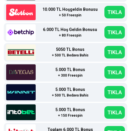
10.000 TL Hoşgeldin Bonusu
TIKLA
+ 50 Freespin
6.000 TL Hoş Geldin Bonusu
TIKLA
+ 80 Freespin
5050 TL Bonus
TIKLA
+ 500 TL Bedava Bahis
5.000 TL Bonus
TIKLA
+ 300 Freespin
5.000 TL Bonus
TIKLA
+ 500 TL Bedava Bahis
5.000 TL Bonus
TIKLA
+ 150 Freespin
Toplam 6.000 TL Bonus