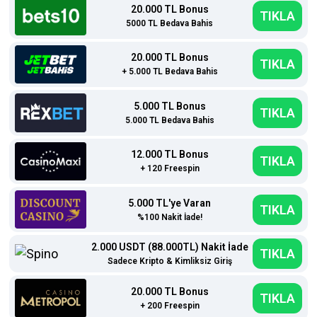
20.000 TL Bonus
TIKLA
5000 TL Bedava Bahis
20.000 TL Bonus
TIKLA
+ 5.000 TL Bedava Bahis
5.000 TL Bonus
TIKLA
5.000 TL Bedava Bahis
12.000 TL Bonus
TIKLA
+ 120 Freespin
5.000 TL'ye Varan
TIKLA
%100 Nakit İade!
2.000 USDT (88.000TL) Nakit İade
TIKLA
Sadece Kripto & Kimliksiz Giriş
20.000 TL Bonus
TIKLA
+ 200 Freespin