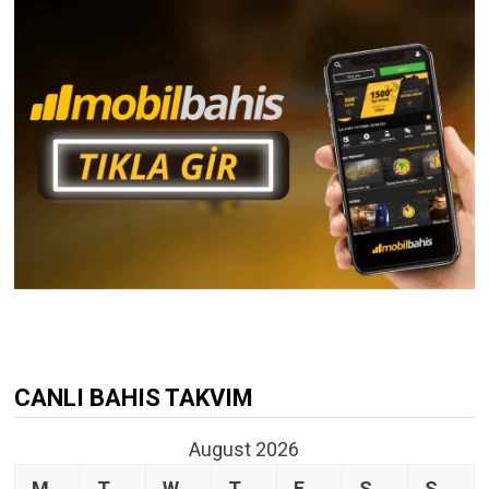
CANLI BAHIS TAKVIM
August 2026
M
T
W
T
F
S
S