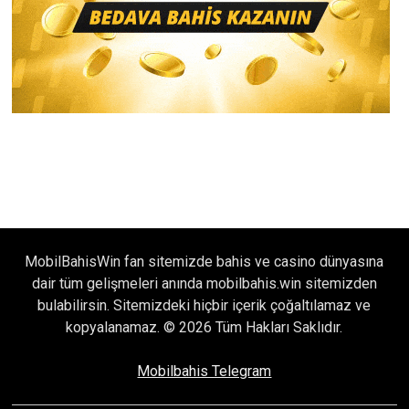
MobilBahisWin fan sitemizde bahis ve casino dünyasına
dair tüm gelişmeleri anında mobilbahis.win sitemizden
bulabilirsin. Sitemizdeki hiçbir içerik çoğaltılamaz ve
kopyalanamaz. © 2026 Tüm Hakları Saklıdır.
Mobilbahis Telegram