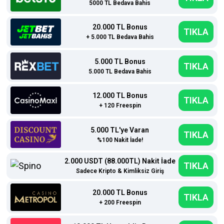
5000 TL Bedava Bahis
20.000 TL Bonus
TIKLA
+ 5.000 TL Bedava Bahis
5.000 TL Bonus
TIKLA
5.000 TL Bedava Bahis
12.000 TL Bonus
TIKLA
+ 120 Freespin
5.000 TL'ye Varan
TIKLA
%100 Nakit İade!
2.000 USDT (88.000TL) Nakit İade
TIKLA
Sadece Kripto & Kimliksiz Giriş
20.000 TL Bonus
TIKLA
+ 200 Freespin