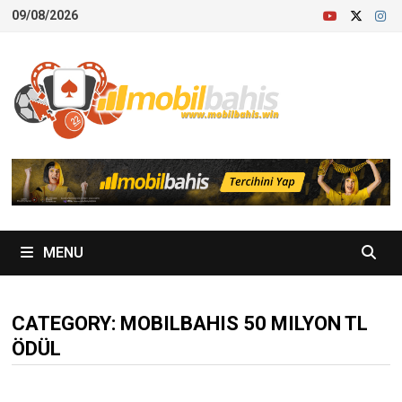
Skip
09/08/2026
to
content
MENU
CATEGORY:
MOBILBAHIS 50 MILYON TL
ÖDÜL