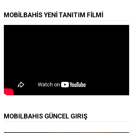
MOBİLBAHİS YENİ TANITIM FİLMİ
MOBILBAHIS GÜNCEL GIRIŞ