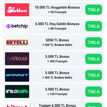
10.000 TL Hoşgeldin Bonusu
TIKLA
+ 50 Freespin
6.000 TL Hoş Geldin Bonusu
TIKLA
+ 80 Freespin
5050 TL Bonus
TIKLA
+ 500 TL Bedava Bahis
5.000 TL Bonus
TIKLA
+ 300 Freespin
5.000 TL Bonus
TIKLA
+ 500 TL Bedava Bahis
5.000 TL Bonus
TIKLA
+ 150 Freespin
Toplam 6.000 TL Bonus