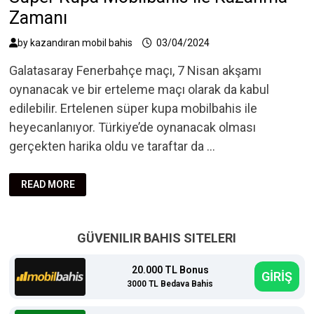
Zamanı
by
kazandıran mobil bahis
03/04/2024
Galatasaray Fenerbahçe maçı, 7 Nisan akşamı
oynanacak ve bir erteleme maçı olarak da kabul
edilebilir. Ertelenen süper kupa mobilbahis ile
heyecanlanıyor. Türkiye’de oynanacak olması
gerçekten harika oldu ve taraftar da …
SÜPER
READ MORE
KUPA
MOBILBAHIS
ILE
KAZANMA
ZAMANI
GÜVENILIR BAHIS SITELERI
20.000 TL Bonus
GİRİŞ
3000 TL Bedava Bahis