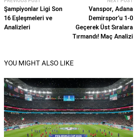
Post
PREVIOUS POST
NEXT POST
post:
p
Şampiyonlar Ligi Son
Vanspor, Adana
navigation
16 Eşleşmeleri ve
Demirspor’u 1-0
Analizleri
Geçerek Üst Sıralara
Tırmandı! Maç Analizi
YOU MIGHT ALSO LIKE