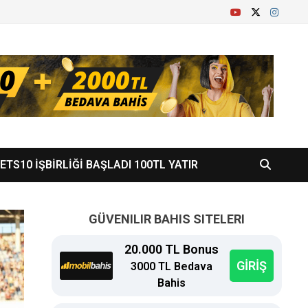
ETS10 İŞBIRLIĞI BAŞLADI 100TL YATIR
GÜVENILIR BAHIS SITELERI
20.000 TL Bonus
GİRİŞ
3000 TL Bedava
Bahis