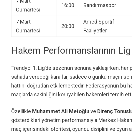
7 Mart
16:00
Bandırmaspor
Cumartesi
7 Mart
Amed Sportif
20:00
Cumartesi
Faaliyetler
Hakem Performanslarının Lig 
Trendyol 1. Lig’de sezonun sonuna yaklaşırken, her 
sahada vereceği kararlar, sadece o günkü maçın son
hattını doğrudan etkilemektedir. Federasyonun bu haf
maçlarda sakinliğini koruyabilen hakemleri tercih ett
Özellikle
Muhammet Ali Metoğlu
ve
Direnç Tonusl
gösterdikleri yönetim performansıyla Merkez Hake
maç içerisindeki otoritesi, oyuncu disiplini ve oyun