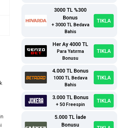
3000 TL %300
Bonus
TIKLA
+ 3000 TL Bedava
Bahis
Her Ay 4000 TL
TIKLA
Para Yatırma
Bonusu
4.000 TL Bonus
TIKLA
1000 TL Bedava
ik
Bahis
3.000 TL Bonus
TIKLA
+ 50 Freespin
in
5.000 TL İade
Bonusu
i
TIKLA