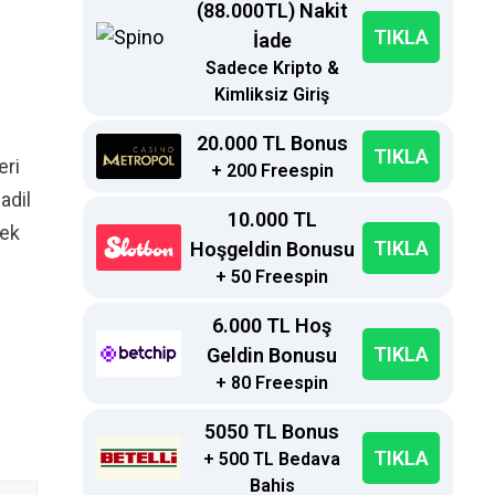
(88.000TL) Nakit
TIKLA
İade
Sadece Kripto &
Kimliksiz Giriş
20.000 TL Bonus
TIKLA
eri
+ 200 Freespin
adil
10.000 TL
cek
TIKLA
Hoşgeldin Bonusu
+ 50 Freespin
6.000 TL Hoş
TIKLA
Geldin Bonusu
+ 80 Freespin
5050 TL Bonus
TIKLA
+ 500 TL Bedava
Bahis