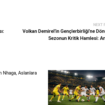
NEXT 
ı:
Volkan Demirel’in Gençlerbirliği’ne Dön
Sezonun Kritik Hamlesi: An
n Nhaga, Aslanlara