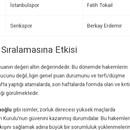
İstanbulspor
Fatih Tokail
Serikspor
Berkay Erdemir
Sıralamasına Etkisi
puanın değeri altın değerindedir. Bu dönemde hakemlerin
ucunu değil, ligin genel puan durumunu ve terfi/düşme
ta yaptığı atamalarda, son haftalarda formda olan ve krit
iği görülmektedir.
uoğlu
gibi isimler, zorluk derecesi yüksek maçlarda
m Kurulu’nun güvenini kazanmış durumdalar. Bu hakemler
 akışını sağlamak adına büyük bir sorumluluk yüklenmelerin