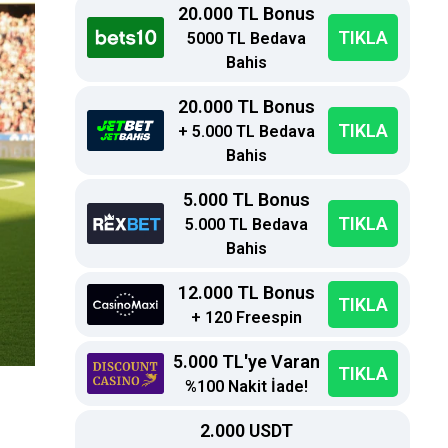
20.000 TL Bonus
TIKLA
5000 TL Bedava
Bahis
20.000 TL Bonus
TIKLA
+ 5.000 TL Bedava
Bahis
5.000 TL Bonus
TIKLA
5.000 TL Bedava
Bahis
12.000 TL Bonus
TIKLA
+ 120 Freespin
5.000 TL'ye Varan
TIKLA
%100 Nakit İade!
2.000 USDT