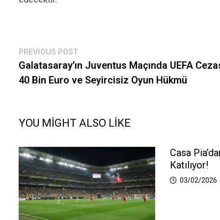
Yazı
Previous
PREVIOUS POST
post:
Galatasaray’ın Juventus Maçında UEFA Cezas
gezinmesi
40 Bin Euro ve Seyircisiz Oyun Hükmü
YOU MIGHT ALSO LIKE
Casa Pia’da
Katılıyor!
03/02/2026