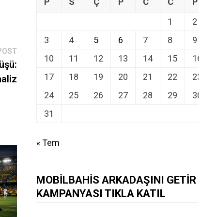
P
S
Ç
P
C
C
P
1
2
3
4
5
6
7
8
9
Next
POST
10
11
12
13
14
15
16
post:
üşü:
17
18
19
20
21
22
23
aliz
24
25
26
27
28
29
30
31
« Tem
MOBILBAHIS ARKADAŞINI GETIR
KAMPANYASI TIKLA KATIL