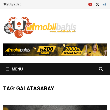
Skip
10/08/2026
to
content
MENU
TAG:
GALATASARAY