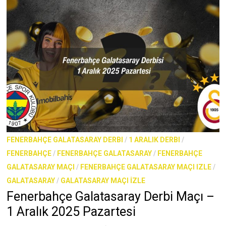
FENERBAHÇE GALATASARAY DERBI
/
1 ARALIK DERBI
/
FENERBAHÇE
/
FENERBAHÇE GALATASARAY
/
FENERBAHÇE
GALATASARAY MAÇI
/
FENERBAHÇE GALATASARAY MAÇI IZLE
/
GALATASARAY
/
GALATASARAY MAÇI İZLE
Fenerbahçe Galatasaray Derbi Maçı –
1 Aralık 2025 Pazartesi