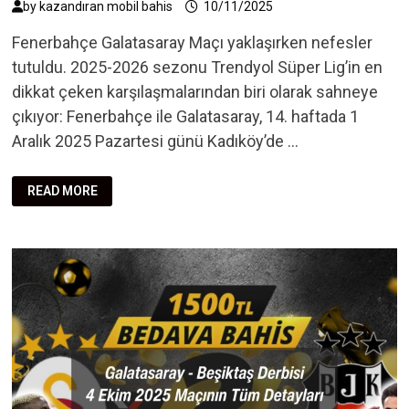
by
kazandıran mobil bahis
10/11/2025
Fenerbahçe Galatasaray Maçı yaklaşırken nefesler
tutuldu. 2025-2026 sezonu Trendyol Süper Lig’in en
dikkat çeken karşılaşmalarından biri olarak sahneye
çıkıyor: Fenerbahçe ile Galatasaray, 14. haftada 1
Aralık 2025 Pazartesi günü Kadıköy’de …
FENERBAHÇE
READ MORE
GALATASARAY
DERBI
MAÇI
–
1
ARALIK
2025
PAZARTESI