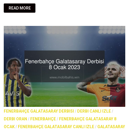
MOBILBAHIS
READ MORE
BEŞIKTAŞ
VE
GALATASARAY
DERBISI
ILE
KAZANDIRACAK
FENERBAHÇE GALATASARAY DERBISI
/
DERBI CANLI IZLE
/
DERBI ORAN
/
FENERBAHÇE
/
FENERBAHÇE GALATASARAY 8
OCAK
/
FENERBAHÇE GALATASARAY CANLI IZLE
/
GALATASARAY