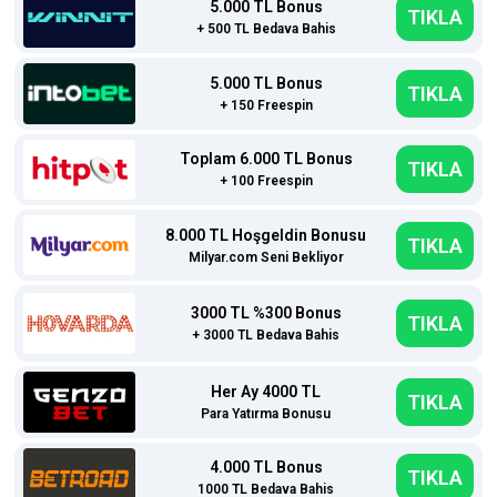
5.000 TL Bonus
TIKLA
+ 500 TL Bedava Bahis
5.000 TL Bonus
TIKLA
+ 150 Freespin
Toplam 6.000 TL Bonus
TIKLA
+ 100 Freespin
8.000 TL Hoşgeldin Bonusu
TIKLA
Milyar.com Seni Bekliyor
3000 TL %300 Bonus
TIKLA
+ 3000 TL Bedava Bahis
Her Ay 4000 TL
TIKLA
Para Yatırma Bonusu
4.000 TL Bonus
TIKLA
1000 TL Bedava Bahis