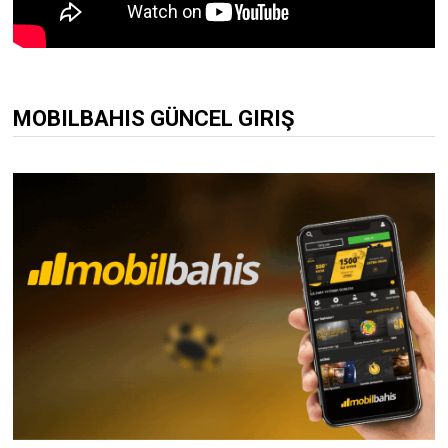
MOBILBAHIS GÜNCEL GIRIŞ