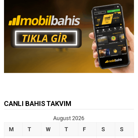
CANLI BAHIS TAKVIM
August 2026
M
T
W
T
F
S
S