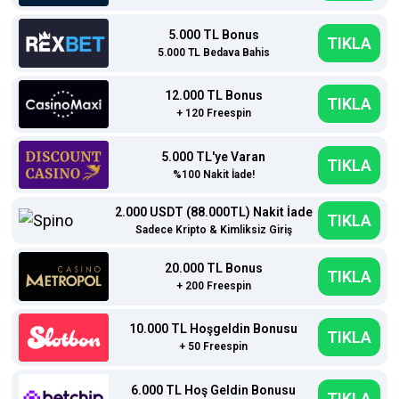
5.000 TL Bonus
TIKLA
5.000 TL Bedava Bahis
12.000 TL Bonus
TIKLA
+ 120 Freespin
5.000 TL'ye Varan
TIKLA
%100 Nakit İade!
2.000 USDT (88.000TL) Nakit İade
TIKLA
Sadece Kripto & Kimliksiz Giriş
20.000 TL Bonus
TIKLA
+ 200 Freespin
10.000 TL Hoşgeldin Bonusu
TIKLA
+ 50 Freespin
6.000 TL Hoş Geldin Bonusu
TIKLA