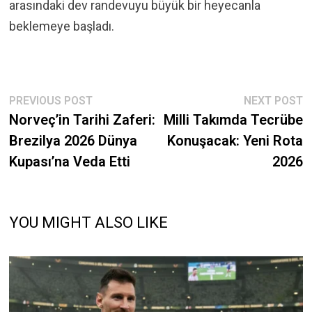
arasındaki dev randevuyu büyük bir heyecanla
beklemeye başladı.
Post
Previous
N
PREVIOUS POST
NEXT POST
post:
p
Norveç’in Tarihi Zaferi:
Milli Takımda Tecrübe
navigation
Brezilya 2026 Dünya
Konuşacak: Yeni Rota
Kupası’na Veda Etti
2026
YOU MIGHT ALSO LIKE