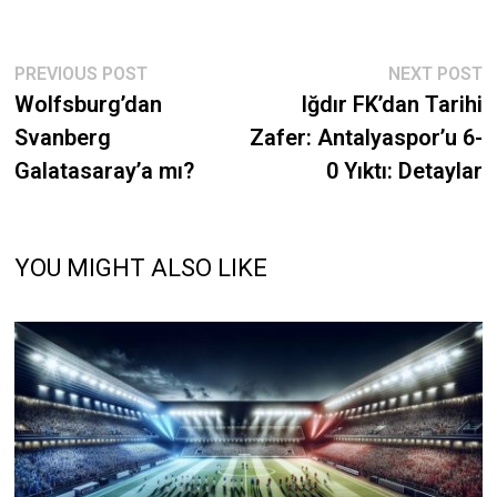
Post
Previous
N
PREVIOUS POST
NEXT POST
post:
p
Wolfsburg’dan
Iğdır FK’dan Tarihi
navigation
Svanberg
Zafer: Antalyaspor’u 6-
Galatasaray’a mı?
0 Yıktı: Detaylar
YOU MIGHT ALSO LIKE