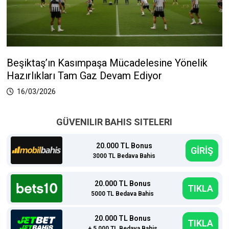
Beşiktaş’ın Kasımpaşa Mücadelesine Yönelik
Hazırlıkları Tam Gaz Devam Ediyor
16/03/2026
GÜVENILIR BAHIS SITELERI
20.000 TL Bonus
GİRİŞ
3000 TL Bedava Bahis
20.000 TL Bonus
TIKLA
5000 TL Bedava Bahis
20.000 TL Bonus
TIKLA
+ 5.000 TL Bedava Bahis