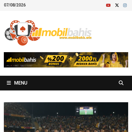
Skip
07/08/2026
to
content
MENU