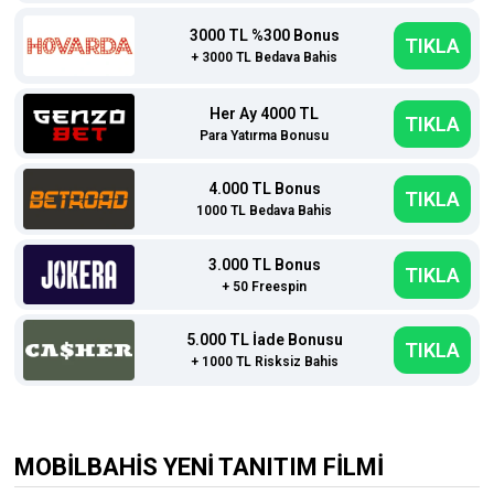
3000 TL %300 Bonus
TIKLA
+ 3000 TL Bedava Bahis
Her Ay 4000 TL
TIKLA
Para Yatırma Bonusu
4.000 TL Bonus
TIKLA
1000 TL Bedava Bahis
3.000 TL Bonus
TIKLA
+ 50 Freespin
5.000 TL İade Bonusu
TIKLA
+ 1000 TL Risksiz Bahis
MOBİLBAHİS YENİ TANITIM FİLMİ