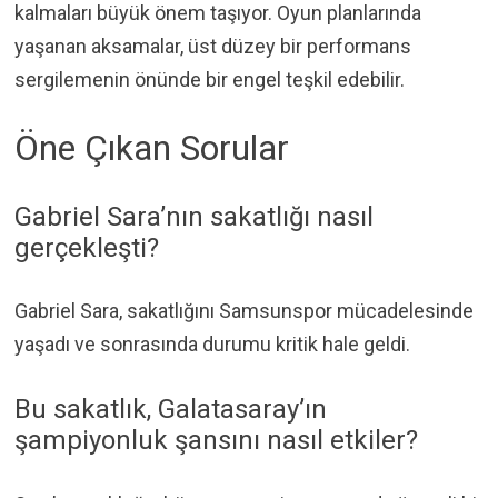
kalmaları büyük önem taşıyor. Oyun planlarında
yaşanan aksamalar, üst düzey bir performans
sergilemenin önünde bir engel teşkil edebilir.
Öne Çıkan Sorular
Gabriel Sara’nın sakatlığı nasıl
gerçekleşti?
Gabriel Sara, sakatlığını Samsunspor mücadelesinde
yaşadı ve sonrasında durumu kritik hale geldi.
Bu sakatlık, Galatasaray’ın
şampiyonluk şansını nasıl etkiler?