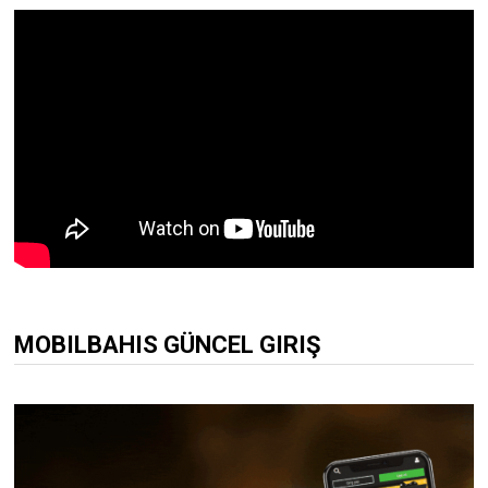
MOBILBAHIS GÜNCEL GIRIŞ