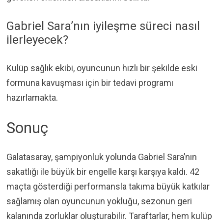
Gabriel Sara’nın iyileşme süreci nasıl
ilerleyecek?
Kulüp sağlık ekibi, oyuncunun hızlı bir şekilde eski
formuna kavuşması için bir tedavi programı
hazırlamakta.
Sonuç
Galatasaray, şampiyonluk yolunda Gabriel Sara’nın
sakatlığı ile büyük bir engelle karşı karşıya kaldı. 42
maçta gösterdiği performansla takıma büyük katkılar
sağlamış olan oyuncunun yokluğu, sezonun geri
kalanında zorluklar oluşturabilir. Taraftarlar, hem kulüp