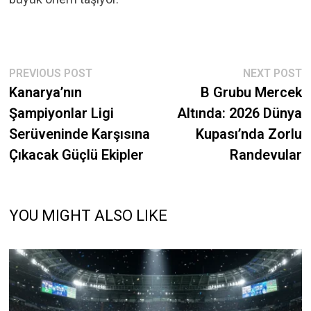
Post
Previous
N
PREVIOUS POST
NEXT POST
post:
p
Kanarya’nın
B Grubu Mercek
navigation
Şampiyonlar Ligi
Altında: 2026 Dünya
Serüveninde Karşısına
Kupası’nda Zorlu
Çıkacak Güçlü Ekipler
Randevular
YOU MIGHT ALSO LIKE