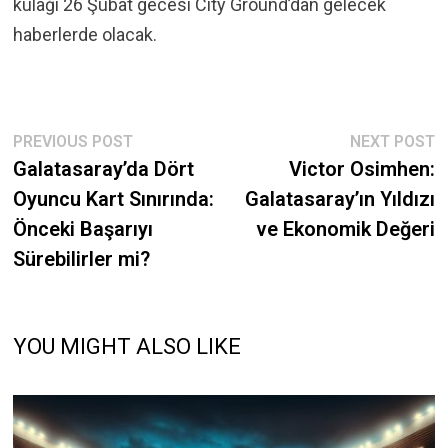
kulağı 26 Şubat gecesi City Ground’dan gelecek
haberlerde olacak.
Post
Previous
N
PREVIOUS POST
NEXT POST
post:
p
Galatasaray’da Dört
Victor Osimhen:
navigation
Oyuncu Kart Sınırında:
Galatasaray’ın Yıldızı
Önceki Başarıyı
ve Ekonomik Değeri
Sürebilirler mi?
YOU MIGHT ALSO LIKE