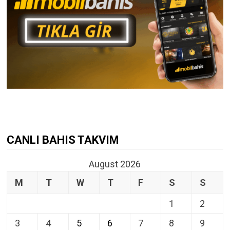
CANLI BAHIS TAKVIM
August 2026
M
T
W
T
F
S
S
1
2
3
4
5
6
7
8
9