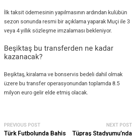
İlk taksit ödemesinin yapılmasının ardından kulübün
sezon sonunda resmi bir açıklama yaparak Muçi ile 3
veya 4 yıllık sözleşme imzalaması bekleniyor.
Beşiktaş bu transferden ne kadar
kazanacak?
Beşiktaş, kiralama ve bonservis bedeli dahil olmak
üzere bu transfer operasyonundan toplamda 8.5
milyon euro gelir elde etmiş olacak.
Post
Previous
N
PREVIOUS POST
NEXT POST
post:
p
Türk Futbolunda Bahis
Tüpraş Stadyumu’nda