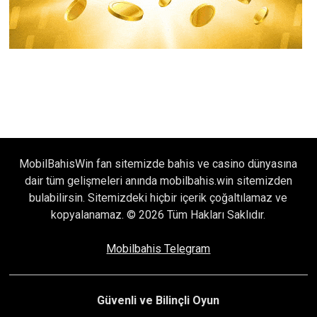
MobilBahisWin fan sitemizde bahis ve casino dünyasına
dair tüm gelişmeleri anında mobilbahis.win sitemizden
bulabilirsin. Sitemizdeki hiçbir içerik çoğaltılamaz ve
kopyalanamaz. © 2026 Tüm Hakları Saklıdır.
Mobilbahis Telegram
Güvenli ve Bilinçli Oyun