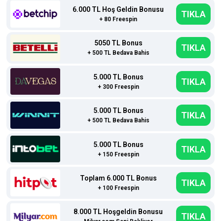
6.000 TL Hoş Geldin Bonusu
TIKLA
+ 80 Freespin
5050 TL Bonus
TIKLA
+ 500 TL Bedava Bahis
5.000 TL Bonus
TIKLA
+ 300 Freespin
5.000 TL Bonus
TIKLA
+ 500 TL Bedava Bahis
5.000 TL Bonus
TIKLA
+ 150 Freespin
Toplam 6.000 TL Bonus
TIKLA
+ 100 Freespin
8.000 TL Hoşgeldin Bonusu
TIKLA