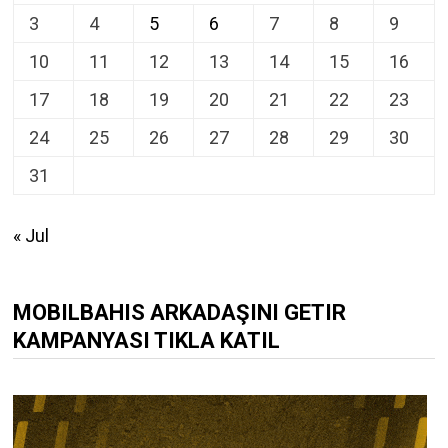
3
4
5
6
7
8
9
10
11
12
13
14
15
16
17
18
19
20
21
22
23
24
25
26
27
28
29
30
31
« Jul
MOBILBAHIS ARKADAŞINI GETIR
KAMPANYASI TIKLA KATIL