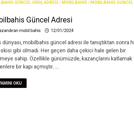
BAHIS GÜNCEL GIRIŞ ADRESI
/
MOBILBAHIS
/
MOBILBAHIS GUNCEL
ilbahis Güncel Adresi
azandıran mobil bahis
12/01/2024
 dünyası, mobilbahis güncel adresi ile tanıştıktan sonra h
skisi gibi olmadı. Her geçen daha çekici hale gelen bir
meye sahip. Özellikle günümüzde, kazançlarını katlamak
enlere bir kapı açmıştır. …
BILBAHIS
VAMINI OKU
NCEL
ESI