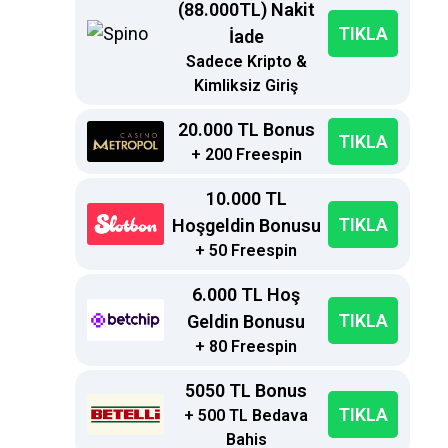
(88.000TL) Nakit
TIKLA
İade
Sadece Kripto &
Kimliksiz Giriş
20.000 TL Bonus
TIKLA
+ 200 Freespin
10.000 TL
TIKLA
Hoşgeldin Bonusu
+ 50 Freespin
6.000 TL Hoş
TIKLA
Geldin Bonusu
+ 80 Freespin
5050 TL Bonus
TIKLA
+ 500 TL Bedava
Bahis