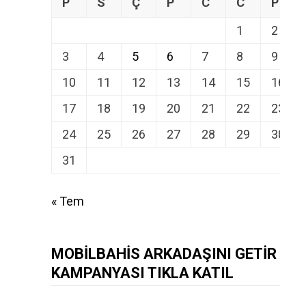
P
S
Ç
P
C
C
P
1
2
3
4
5
6
7
8
9
10
11
12
13
14
15
16
17
18
19
20
21
22
23
24
25
26
27
28
29
30
31
« Tem
MOBILBAHIS ARKADAŞINI GETIR
KAMPANYASI TIKLA KATIL