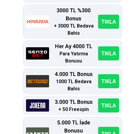
3000 TL %300
Bonus
TIKLA
+ 3000 TL Bedava
Bahis
Her Ay 4000 TL
TIKLA
Para Yatırma
Bonusu
4.000 TL Bonus
TIKLA
1000 TL Bedava
Bahis
3.000 TL Bonus
TIKLA
+ 50 Freespin
5.000 TL İade
Bonusu
TIKLA