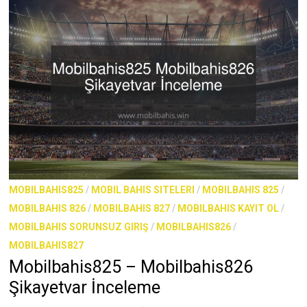
MOBILBAHIS825
/
MOBIL BAHIS SITELERI
/
MOBILBAHIS 825
/
MOBILBAHIS 826
/
MOBILBAHIS 827
/
MOBILBAHIS KAYIT OL
/
MOBILBAHIS SORUNSUZ GIRIŞ
/
MOBILBAHIS826
/
MOBILBAHIS827
Mobilbahis825 – Mobilbahis826
Şikayetvar İnceleme