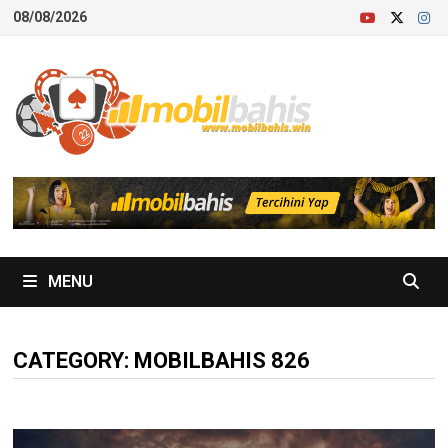
Skip
08/08/2026
to
content
MENU
CATEGORY:
MOBILBAHIS 826