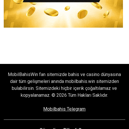
MobilBahisWin fan sitemizde bahis ve casino dünyasına
dair tüm gelişmeleri anında mobilbahis.win sitemizden
bulabilirsin. Sitemizdeki hiçbir içerik çoğaltılamaz ve
kopyalanamaz. © 2026 Tüm Hakları Saklıdır.
Mobilbahis Telegram