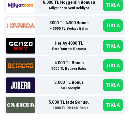
8.000 TL Hoşgeldin Bonusu
TIKLA
Milyar.com Seni Bekliyor
3000 TL %300 Bonus
TIKLA
+ 3000 TL Bedava Bahis
Her Ay 4000 TL
TIKLA
Para Yatırma Bonusu
4.000 TL Bonus
TIKLA
1000 TL Bedava Bahis
3.000 TL Bonus
TIKLA
+ 50 Freespin
5.000 TL İade Bonusu
TIKLA
+ 1000 TL Risksiz Bahis