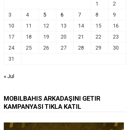
1
2
3
4
5
6
7
8
9
10
11
12
13
14
15
16
17
18
19
20
21
22
23
24
25
26
27
28
29
30
31
« Jul
MOBILBAHIS ARKADAŞINI GETIR
KAMPANYASI TIKLA KATIL